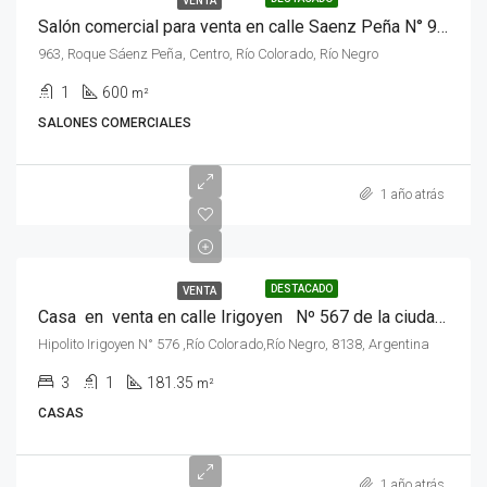
VENTA
Salón comercial para venta en calle Saenz Peña N° 963 de la ciudad de Rio Colorado, Provincia de Rio Negro.
963, Roque Sáenz Peña, Centro, Río Colorado, Río Negro
1
600
m²
SALONES COMERCIALES
1 año atrás
DESTACADO
VENTA
Casa en venta en calle Irigoyen Nº 567 de la ciudad de Rio Colorado, Rio Negro .
Hipolito Irigoyen N° 576 ,Río Colorado,Río Negro, 8138, Argentina
3
1
181.35
m²
CASAS
1 año atrás