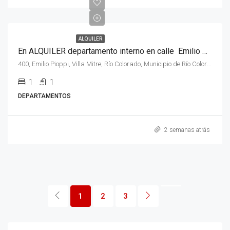
ALQUILER
En ALQUILER departamento interno en calle Emilio Pioppi al 400, de la ciudad de Río Colorado
400, Emilio Pioppi, Villa Mitre, Río Colorado, Municipio de Río Colorado, Departamento Pichi Mahuida, Río Negro, 8138, Argentina
1
1
DEPARTAMENTOS
2 semanas atrás
1
2
3