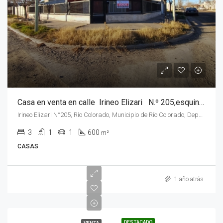
Casa en venta en calle Irineo Elizari N.º 205,esquina, de la ciudad de Rio Colorado, Rio Negro.
Irineo Elizari N°205, Río Colorado, Municipio de Río Colorado, Departamento Pichi Mahuida, Río Negro, 8138, Argentina
3
1
1
600
m²
CASAS
1 año atrás
DESTACADO