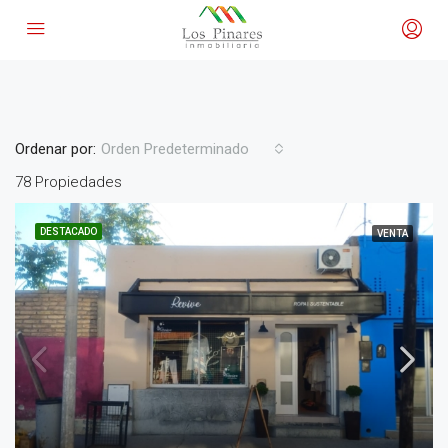
Agua corriente
Ordenar por:
Orden Predeterminado
78 Propiedades
DESTACADO
VENTA