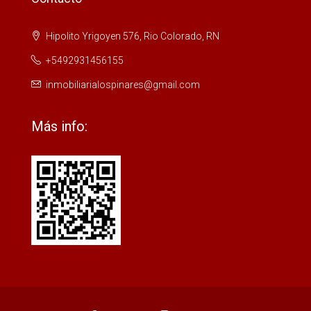
Hipolito Yrigoyen 576, Rio Colorado, RN
+5492931456155
inmobiliarialospinares@gmail.com
Más info: