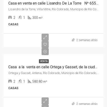
Casa en venta en calle Lisandro De La Torre Nº 655,Villa Mitre , de la ciudad de Rio Colorado, Rio Negro
Lisandro de la Torre, Villa Mitre, Río Colorado, Municipio de Río Colorado, Departamento Pichi Mahuida, Río Negro, 8138, Argentina
2
1
300
m²
CASAS
2 semanas atrás
VENTA
Casa a la venta en calle Ortega y Gasset, de la ciudad de Rio Colorado, Rio Negro.
Ortega y Gasset, Antena, Río Colorado, Municipio de Río Colorado, Departamento Pichi Mahuida, Río Negro, 8138, Argentina
2
1
580.80
m²
CASAS
2 semanas atrás