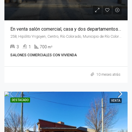
En venta salón comercial, casa y dos departamentos en calle Irigoyen Nº 258, de la ciudad de Rio Colorado, Rio Negro.
258, Hipólito Yrigoyen, Centro, Río Colorado, Municipio de Río Colorado, Departamento Pichi Mahuida, Río Negro, 8138, Argentina
3
1
700
m²
SALONES COMERCIALES CON VIVIENDA
10 meses atrás
DESTACADO
VENTA