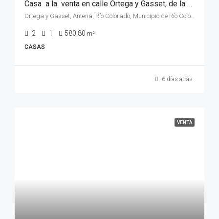
Casa a la venta en calle Ortega y Gasset, de la ciudad de Rio Colorado, Rio Negro.
Ortega y Gasset, Antena, Río Colorado, Municipio de Río Colorado, Departamento Pichi Mahuida, Río Negro, 8138, Argentina
2
1
580.80
m²
CASAS
6 días atrás
VENTA