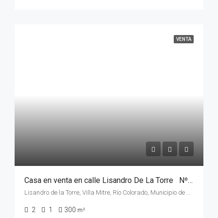
VENTA
Casa en venta en calle Lisandro De La Torre Nº 655,Villa Mitre , de la ciudad de Rio Colorado, Rio Negro
Lisandro de la Torre, Villa Mitre, Río Colorado, Municipio de Río Colorado, Departamento Pichi Mahuida, Río Negro, 8138, Argentina
2
1
300
m²