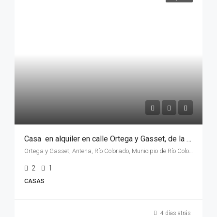
Casa en alquiler en calle Ortega y Gasset, de la ciudad de Rio Colorado, Rio Negro.
Ortega y Gasset, Antena, Río Colorado, Municipio de Río Colorado, Departamento Pichi Mahuida, Río Negro, 8138, Argentina
2
1
CASAS
4 días atrás