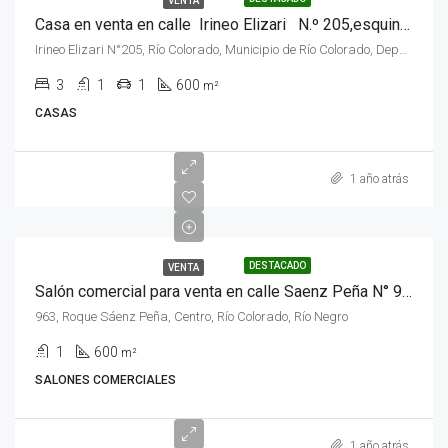
VENTA
Casa en venta en calle Irineo Elizari N.º 205,esquina, de la ciudad de Rio Colorado, Rio Negro.
Irineo Elizari N°205, Río Colorado, Municipio de Río Colorado, Departamento Pichi Mahuida, Río Negro, 8138, Argentina
3
1
1
600
m²
CASAS
1 año atrás
DESTACADO
VENTA
Salón comercial para venta en calle Saenz Peña N° 963 de la ciudad de Rio Colorado, Provincia de Rio Negro.
963, Roque Sáenz Peña, Centro, Río Colorado, Río Negro
1
600
m²
SALONES COMERCIALES
1 año atrás