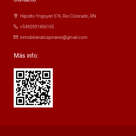
Hipolito Yrigoyen 576, Rio Colorado, RN
+5492931456155
inmobiliarialospinares@gmail.com
Más info: