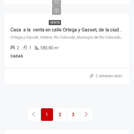
VENTA
Casa a la venta en calle Ortega y Gasset, de la ciudad de Rio Colorado, Rio Negro.
Ortega y Gasset, Antena, Río Colorado, Municipio de Río Colorado, Departamento Pichi Mahuida, Río Negro, 8138, Argentina
2
1
580.80
m²
CASAS
2 semanas atrás
1
2
3