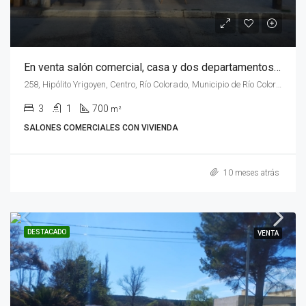
En venta salón comercial, casa y dos departamentos en calle Irigoyen Nº 258, de la ciudad de Rio Colorado, Rio Negro.
258, Hipólito Yrigoyen, Centro, Río Colorado, Municipio de Río Colorado, Departamento Pichi Mahuida, Río Negro, 8138, Argentina
3
1
700
m²
SALONES COMERCIALES CON VIVIENDA
10 meses atrás
DESTACADO
VENTA