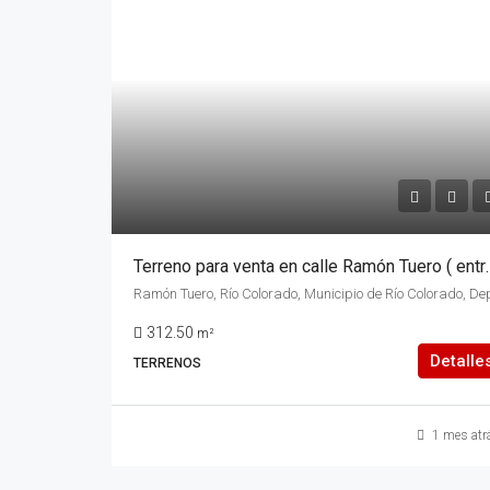
Terreno para venta en calle Ramón Tuero ( entre calle Ca
312.50
m²
Detalle
TERRENOS
1 mes atr