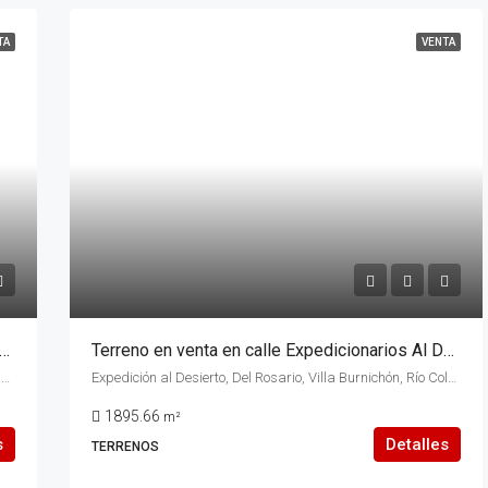
TA
VENTA
a con 120 metros de Costa De Rio en calle 18, lindero al Balneario de Buena Parada , de la ciudad de Rio Colorado, provincia de Rio Negro.
Terreno en venta en calle Expedicionarios Al Desierto N° 325 (COSTA DE RIO) de la ciudad de Rio Colorado, provincia de Rio Negro.
Buena Parada, Río Colorado, Municipio de Río Colorado, Departamento Pichi Mahuida, Río Negro, Argentina
Expedición al Desierto, Del Rosario, Villa Burnichón, Río Colorado, Municipio de Río Colorado, Departamento Pichi Mahuida, Río Negro, 8138, Argentina
1895.66
m²
s
Detalles
TERRENOS