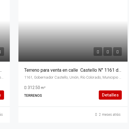
stelli y calle Castello ) Sección Quintas , de la ciudad de Rio Colorado, Rio Negro.
Terreno para venta en calle Castello N° 1161 de la ciudad de Rio Colorado, provincia de Rio Negro.
Ramón Tuero, Río Colorado, Municipio de Río Colorado, Departamento Pichi Mahuida, Río Negro, 8138, Argentina
1161, Gobernador Castello, Unión, Río Colorado, Municipio de Río Colorado, Departamento Pichi Mahuida, Río Negro, 8138, Argentina
312.50
m²
s
Detalles
TERRENOS
ás
2 meses atrás