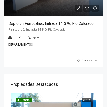
Depto en Purrucahué, Entrada 14, 3ºG, Rio Colorado
Purrucahué, Entrada 14 3ºG, Rio Colorado
2
1
75
m²
DEPARTAMENTOS
4 años atrás
Propiedades Destacadas
ENTA
DESTACADO
VENTA
DES