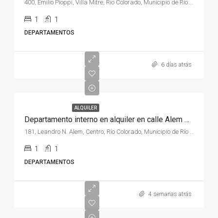
400, Emilio Pioppi, Villa Mitre, Río Colorado, Municipio de Río Colorado, Departamento Pichi Mahuida, Río Negro, 8138, Argentina
1
1
DEPARTAMENTOS
6 días atrás
ALQUILER
Departamento interno en alquiler en calle Alem N° 181 , Depto. “3” de la ciudad de Rio Colorado .
181, Leandro N. Alem, Centro, Río Colorado, Municipio de Río Colorado, Departamento Pichi Mahuida, Río Negro, 8138, Argentina
1
1
DEPARTAMENTOS
4 semanas atrás