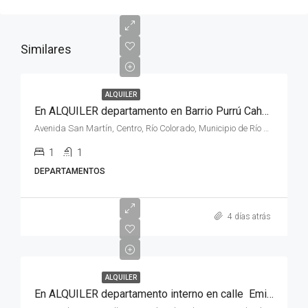
Similares
ALQUILER
En ALQUILER departamento en Barrio Purrú Cahue , entrada 4 planta baja , de la ciudad de Río Colorado
Avenida San Martín, Centro, Río Colorado, Municipio de Río Colorado, Departamento Pichi Mahuida, Río Negro, 8138, Argentina
1
1
DEPARTAMENTOS
4 días atrás
ALQUILER
En ALQUILER departamento interno en calle Emilio Pioppi al 400, de la ciudad de Río Colorado