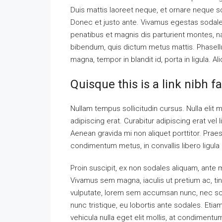
Duis mattis laoreet neque, et ornare neque so
Donec et justo ante. Vivamus egestas sodal
penatibus et magnis dis parturient montes, nas
bibendum, quis dictum metus mattis. Phasellu
magna, tempor in blandit id, porta in ligula. A
Quisque this is a link nibh f
Nullam tempus sollicitudin cursus. Nulla elit m
adipiscing erat. Curabitur adipiscing erat v
Aenean gravida mi non aliquet porttitor. Praes
condimentum metus, in convallis libero ligula 
Proin suscipit, ex non sodales aliquam, ante ma
Vivamus sem magna, iaculis ut pretium ac, ti
vulputate, lorem sem accumsan nunc, nec scel
nunc tristique, eu lobortis ante sodales. Etiam
vehicula nulla eget elit mollis, at condimentu