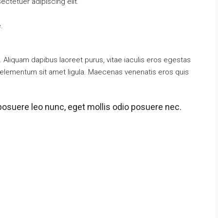
ctetuer adipiscing elit.
.
 Aliquam dapibus laoreet purus, vitae iaculis eros egestas
t, elementum sit amet ligula. Maecenas venenatis eros quis
posuere leo nunc, eget mollis odio posuere nec.