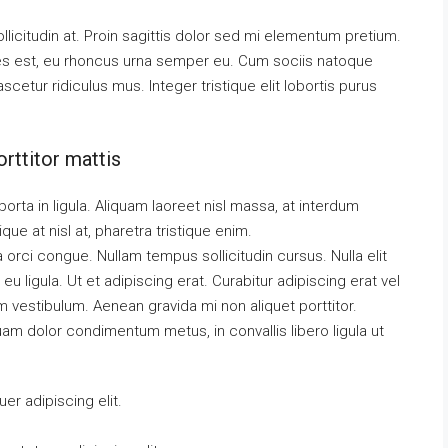
llicitudin at. Proin sagittis dolor sed mi elementum pretium.
es est, eu rhoncus urna semper eu. Cum sociis natoque
cetur ridiculus mus. Integer tristique elit lobortis purus
rttitor mattis
orta in ligula. Aliquam laoreet nisl massa, at interdum
tique at nisl at, pharetra tristique enim.
da orci congue. Nullam tempus sollicitudin cursus. Nulla elit
eu ligula. Ut et adipiscing erat. Curabitur adipiscing erat vel
vestibulum. Aenean gravida mi non aliquet porttitor.
uam dolor condimentum metus, in convallis libero ligula ut
r adipiscing elit.