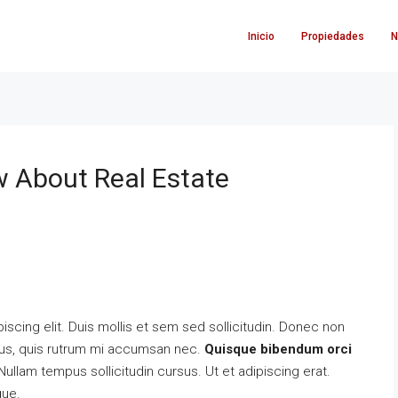
Inicio
Propiedades
N
w About Real Estate
scing elit. Duis mollis et sem sed sollicitudin. Donec non
urus, quis rutrum mi accumsan nec.
Quisque bibendum orci
ullam tempus sollicitudin cursus. Ut et adipiscing erat.
gue.