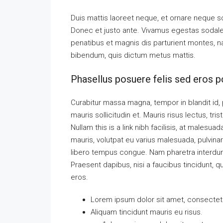
Duis mattis laoreet neque, et ornare neque so
Donec et justo ante. Vivamus egestas sodal
penatibus et magnis dis parturient montes, nas
bibendum, quis dictum metus mattis.
Phasellus posuere felis sed eros po
Curabitur massa magna, tempor in blandit id, p
mauris sollicitudin et. Mauris risus lectus, tris
Nullam this is a link nibh facilisis, at malesua
mauris, volutpat eu varius malesuada, pulvinar 
libero tempus congue. Nam pharetra interdum 
Praesent dapibus, nisi a faucibus tincidunt, q
eros.
Lorem ipsum dolor sit amet, consectetue
Aliquam tincidunt mauris eu risus.