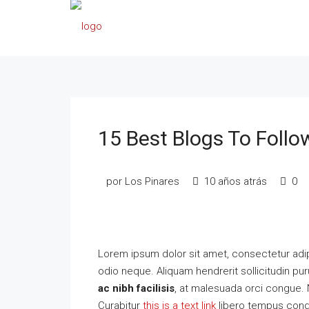
15 Best Blogs To Follo
por Los Pinares
10 años atrás
0
Lorem ipsum dolor sit amet, consectetur adipi
odio neque. Aliquam hendrerit sollicitudin p
ac nibh facilisis
, at malesuada orci congue. N
Curabitur
this is a text link
libero tempus con