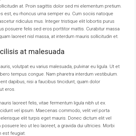
llicitudin at. Proin sagittis dolor sed mi elementum pretium.
es est, eu rhoncus urna semper eu. Cum sociis natoque
cetur ridiculus mus. Integer tristique elit lobortis purus
s posuere felis sed eros porttitor mattis. Curabitur massa
liquam laoreet nisl massa, at interdum mauris sollicitudin et.
acilisis at malesuada
auris, volutpat eu varius malesuada, pulvinar eu ligula. Ut et
el libero tempus congue. Nam pharetra interdum vestibulum.
ent dapibus, nisi a faucibus tincidunt, quam dolor
ut eros.
uris laoreet felis, vitae fermentum ligula nibh ut ex.
ncidunt vel ipsum. Maecenas commodo, velit vel porta
erisque elit turpis eget mauris. Donec dictum elit vel
 posuere leo ut leo laoreet, a gravida dui ultricies. Morbi
m est feugiat.