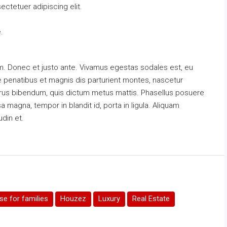
ctetuer adipiscing elit.
.
m. Donec et justo ante. Vivamus egestas sodales est, eu
penatibus et magnis dis parturient montes, nascetur
s purus bibendum, quis dictum metus mattis. Phasellus posuere
a magna, tempor in blandit id, porta in ligula. Aliquam
udin et.
e for families
Houzez
Luxury
Real Estate