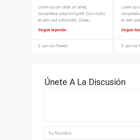
Lorem ipsum dolor sit amet,
Lorem ipsu
consectetur adipiscing elit. Duis mollis
consectetur
et sem sed sollicitudin. Donec...
et sem sed 
Seguir leyendo
Seguir le
por Los Pinares
por Los 
Únete A La Discusión