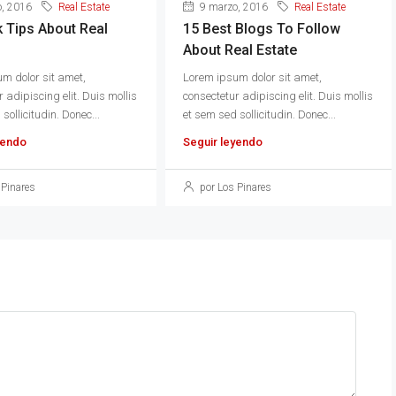
, 2016
Real Estate
9 marzo, 2016
Real Estate
k Tips About Real
15 Best Blogs To Follow
About Real Estate
m dolor sit amet,
Lorem ipsum dolor sit amet,
 adipiscing elit. Duis mollis
consectetur adipiscing elit. Duis mollis
sollicitudin. Donec...
et sem sed sollicitudin. Donec...
yendo
Seguir leyendo
 Pinares
por Los Pinares