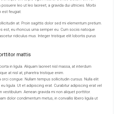
 posuere leo ut leo laoreet, a gravida dui ultricies. Morbi
m est feugiat.
llicitudin at. Proin sagittis dolor sed mi elementum pretium.
es est, eu rhoncus urna semper eu. Cum sociis natoque
cetur ridiculus mus. Integer tristique elit lobortis purus
rttitor mattis
orta in ligula. Aliquam laoreet nisl massa, at interdum
tique at nisl at, pharetra tristique enim.
da orci congue. Nullam tempus sollicitudin cursus. Nulla elit
eu ligula. Ut et adipiscing erat. Curabitur adipiscing erat vel
vestibulum. Aenean gravida mi non aliquet porttitor.
uam dolor condimentum metus, in convallis libero ligula ut