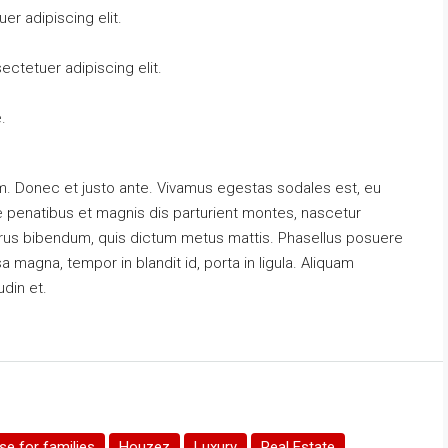
r adipiscing elit.
ctetuer adipiscing elit.
.
m. Donec et justo ante. Vivamus egestas sodales est, eu
penatibus et magnis dis parturient montes, nascetur
s purus bibendum, quis dictum metus mattis. Phasellus posuere
a magna, tempor in blandit id, porta in ligula. Aliquam
udin et.
e for families
Houzez
Luxury
Real Estate