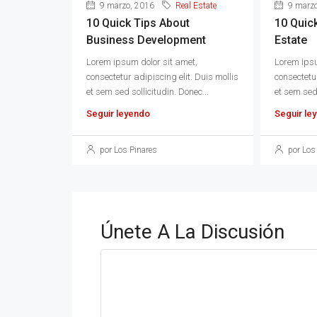
9 marzo, 2016
Real Estate
9 marzo
10 Quick Tips About
10 Quic
Business Development
Estate
Lorem ipsum dolor sit amet,
Lorem ipsu
consectetur adipiscing elit. Duis mollis
consectetur
et sem sed sollicitudin. Donec...
et sem sed 
Seguir leyendo
Seguir le
por Los Pinares
por Los
Únete A La Discusión