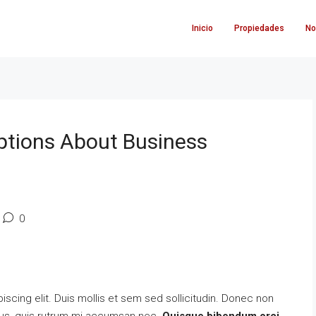
Inicio
Propiedades
No
tions About Business
0
scing elit. Duis mollis et sem sed sollicitudin. Donec non