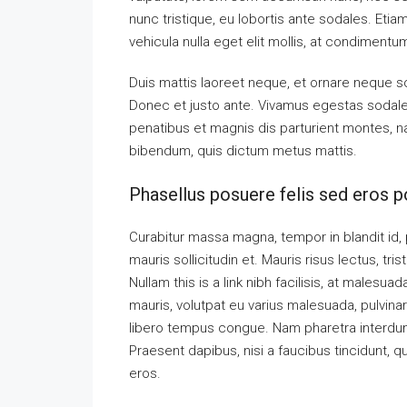
nunc tristique, eu lobortis ante sodales. Etiam
vehicula nulla eget elit mollis, at condimentu
Duis mattis laoreet neque, et ornare neque so
Donec et justo ante. Vivamus egestas sodal
penatibus et magnis dis parturient montes, nas
bibendum, quis dictum metus mattis.
Phasellus posuere felis sed eros po
Curabitur massa magna, tempor in blandit id, p
mauris sollicitudin et. Mauris risus lectus, tris
Nullam this is a link nibh facilisis, at malesua
mauris, volutpat eu varius malesuada, pulvinar 
libero tempus congue. Nam pharetra interdum 
Praesent dapibus, nisi a faucibus tincidunt, q
eros.