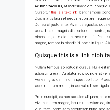
odio neque. Aliquam hendrerit sollicitudin p
ac nibh facilisis
, at malesuada orci congue. N
Curabitur
this is a text link
libero tempus con
Duis mattis laoreet neque, et ornare neque so
Donec et justo ante. Vivamus egestas sodal
penatibus et magnis dis parturient montes, nas
bibendum, quis dictum metus mattis. Phasellu
magna, tempor in blandit id, porta in ligula. A
Quisque this is a link nibh f
Nullam tempus sollicitudin cursus. Nulla elit m
adipiscing erat. Curabitur adipiscing erat v
Aenean gravida mi non aliquet porttitor. Praes
condimentum metus, in convallis libero ligula 
Proin suscipit, ex non sodales aliquam, ante ma
Vivamus sem magna, iaculis ut pretium ac, ti
vulputate, lorem sem accumsan nunc, nec scel