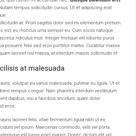
urus, quis rutrum mi accumsan nec.
Quisque bibendum orci
ullam tempus sollicitudin cursus. Ut et adipiscing erat.
gue.
llicitudin at. Proin sagittis dolor sed mi elementum pretium.
es est, eu rhoncus urna semper eu. Cum sociis natoque
cetur ridiculus mus. Integer tristique elit lobortis purus
s posuere felis sed eros porttitor mattis. Curabitur massa
liquam laoreet nisl massa, at interdum mauris sollicitudin et.
acilisis at malesuada
auris, volutpat eu varius malesuada, pulvinar eu ligula. Ut et
el libero tempus congue. Nam pharetra interdum vestibulum.
ent dapibus, nisi a faucibus tincidunt, quam dolor
ut eros.
uris laoreet felis, vitae fermentum ligula nibh ut ex.
ncidunt vel ipsum. Maecenas commodo, velit vel porta
erisque elit turpis eget mauris. Donec dictum elit vel