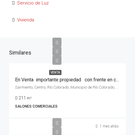
Servicio de Luz
Vivienda
Similares
VENTA
En Venta importante propiedad con frente en calle Sarmiento y salida por calle Hipólito Yrigoyen ,de la ciudad de Rio Colorado, provincia de Rio Negro.
Sarmiento, Centro, Río Colorado, Municipio de Río Colorado, Departamento Pichi Mahuida, Río Negro, 8138, Argentina
211
m²
SALONES COMERCIALES
1 mes atrás