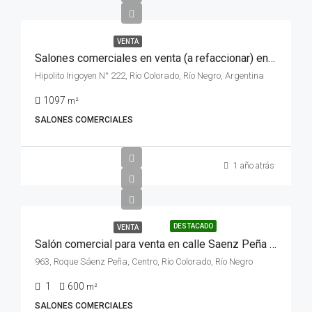
VENTA
Salones comerciales en venta (a refaccionar) en calle Irigoyen N° 222, pleno centro de la ciudad de Rio Colorado, Rio Negro.
Hipolito Irigoyen N° 222, Río Colorado, Río Negro, Argentina
1097
m²
SALONES COMERCIALES
1 año atrás
DESTACADO
VENTA
Salón comercial para venta en calle Saenz Peña N° 963 de la ciudad de Rio Colorado, Provincia de Rio Negro.
963, Roque Sáenz Peña, Centro, Río Colorado, Río Negro
1
600
m²
SALONES COMERCIALES