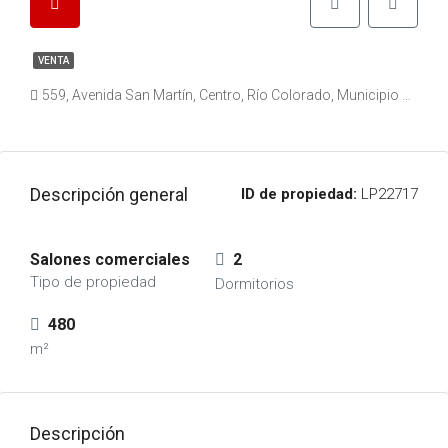
VENTA
559, Avenida San Martín, Centro, Río Colorado, Municipio de Río Colorado, Departamento Pichi Mahuida, Río Negro, 8138, Argentina
Descripción general
ID de propiedad:
LP22717
Salones comerciales
2
Tipo de propiedad
Dormitorios
480
m²
Descripción