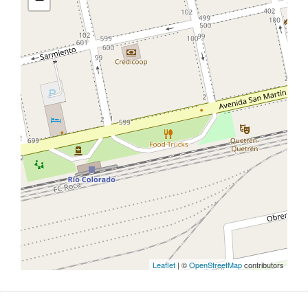
Leaflet
| ©
OpenStreetMap
contributors