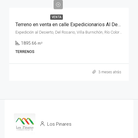
VENTA
Terreno en venta en calle Expedicionarios Al Desierto N° 325 (COSTA DE RIO) de la ciudad de Rio Colorado, provincia de Rio Negro.
Expedición al Desierto, Del Rosario, Villa Burnichón, Río Colorado, Municipio de Río Colorado, Departamento Pichi Mahuida, Río Negro, 8138, Argentina
1895.66
m²
TERRENOS
3 meses atrás
Los Pinares