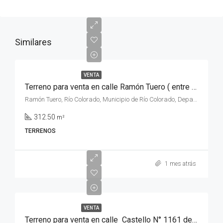
Similares
VENTA
Terreno para venta en calle Ramón Tuero ( entre calle Castelli y calle Castello ) Sección Quintas , de la ciudad de Rio Colorado, Rio Negro.
Ramón Tuero, Río Colorado, Municipio de Río Colorado, Departamento Pichi Mahuida, Río Negro, 8138, Argentina
312.50
m²
TERRENOS
1 mes atrás
VENTA
Terreno para venta en calle Castello N° 1161 de la ciudad de Rio Colorado, provincia de Rio Negro.