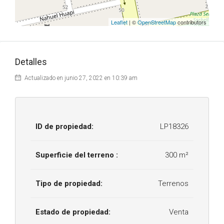
Leaflet
| ©
OpenStreetMap
contributors
Detalles
Actualizado en junio 27, 2022 en 10:39 am
ID de propiedad:
LP18326
Superficie del terreno :
300 m²
Tipo de propiedad:
Terrenos
Estado de propiedad:
Venta