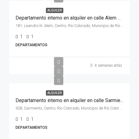
ALQUILER
Departamento interno en alquiler en calle Alem N° 181 , Depto. “3” de la ciudad de Rio Colorado .
181, Leandro N. Alem, Centro, Río Colorado, Municipio de Río Colorado, Departamento Pichi Mahuida, Río Negro, 8138, Argentina
1
1
DEPARTAMENTOS
4 semanas atrás
ALQUILER
Departamento interno en alquiler en calle Sarmiento N° 928 de la ciudad de Rio Colorado , Rio Negro
928, Sarmiento, Centro, Río Colorado, Municipio de Río Colorado, Departamento Pichi Mahuida, Río Negro, 8138, Argentina
1
1
DEPARTAMENTOS