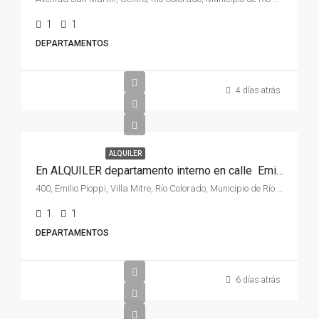
1
1
DEPARTAMENTOS
4 días atrás
ALQUILER
En ALQUILER departamento interno en calle Emilio Pioppi al 400, de la ciudad de Río Colorado
400, Emilio Pioppi, Villa Mitre, Río Colorado, Municipio de Río Colorado, Departamento Pichi Mahuida, Río Negro, 8138, Argentina
1
1
DEPARTAMENTOS
6 días atrás