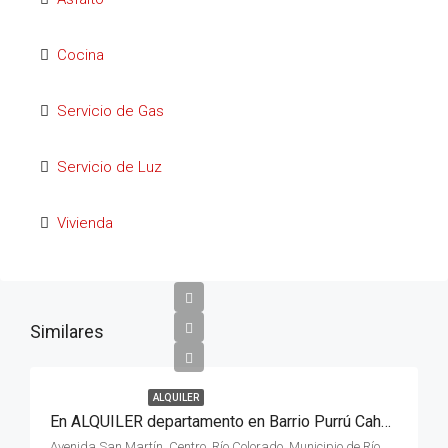
Cocina
Servicio de Gas
Servicio de Luz
Vivienda
Similares
ALQUILER
En ALQUILER departamento en Barrio Purrú Cahue , entrada 4 planta baja , de la ciudad de Río Colorado
Avenida San Martín, Centro, Río Colorado, Municipio de Río Colorado, Departamento Pichi Mahuida, Río Negro, 8138, Argentina