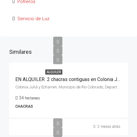
Potreros
Servicio de Luz
Similares
ALQUILER
EN ALQUILER 2 chacras contiguas en Colonia Juliá y Echarren, en la ciudad de Rio Colorado, Provincia de Río Negro, Costa de Río.
Colonia Juliá y Echarren, Municipio de Río Colorado, Departamento Pichi Mahuida, Río Negro, Argentina
34
hectareas
CHACRAS
2 meses atrás