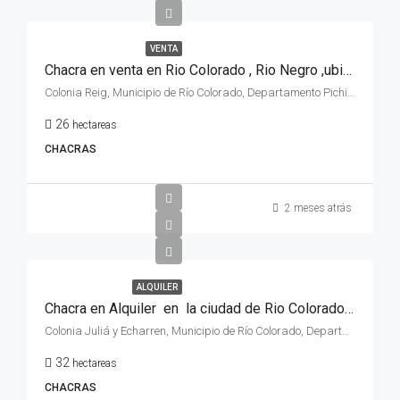
VENTA
Chacra en venta en Rio Colorado , Rio Negro ,ubicada en Colonia Reig , a 5 km de la ciudad .
Colonia Reig, Municipio de Río Colorado, Departamento Pichi Mahuida, Río Negro, R8138, Argentina
26
hectareas
CHACRAS
2 meses atrás
ALQUILER
Chacra en Alquiler en la ciudad de Rio Colorado, zona Juventud Unida, provincia de Rio Negro.
Colonia Juliá y Echarren, Municipio de Río Colorado, Departamento Pichi Mahuida, Río Negro, Argentina
32
hectareas
CHACRAS