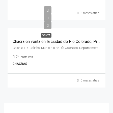
6 meses atrás
VENTA
Chacra en venta en la ciudad de Rio Colorado, Provincia de Rio Negro, zona El Gualicho
Colonia El Gualicho, Municipio de Río Colorado, Departamento Pichi Mahuida, Río Negro, Argentina
24
hectareas
CHACRAS
6 meses atrás