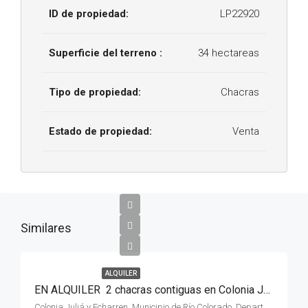
ID de propiedad:
LP22920
Superficie del terreno :
34 hectareas
Tipo de propiedad:
Chacras
Estado de propiedad:
Venta
Similares
ALQUILER
EN ALQUILER 2 chacras contiguas en Colonia Juliá y Echarren, en la ciudad de Rio Colorado, Provincia de Río Negro, Costa de Río.
Colonia Juliá y Echarren, Municipio de Río Colorado, Departamento Pichi Mahuida, Río Negro, Argentina