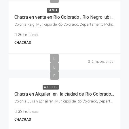
VENTA
Chacra en venta en Rio Colorado , Rio Negro ,ubicada en Colonia Reig , a 5 km de la ciudad .
Colonia Reig, Municipio de Río Colorado, Departamento Pichi Mahuida, Río Negro, R8138, Argentina
26
hectareas
CHACRAS
2 meses atrás
ALQUILER
Chacra en Alquiler en la ciudad de Rio Colorado, zona Juventud Unida, provincia de Rio Negro.
Colonia Juliá y Echarren, Municipio de Río Colorado, Departamento Pichi Mahuida, Río Negro, Argentina
32
hectareas
CHACRAS