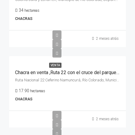
34
hectareas
CHACRAS
2 meses atrás
VENTA
Chacra en venta ,Ruta 22 con el cruce del parque industrial y las vías, de la ciudad e Rio Colorado, Rio Negro.
Ruta Nacional 22 Ceferino Namuncurá, Río Colorado, Municipio de Río Colorado, Departamento Pichi Mahuida, Río Negro, L8138, Argentina
17.90
hectareas
CHACRAS
2 meses atrás