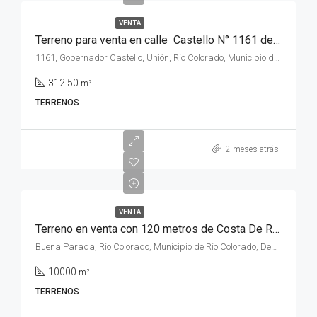
VENTA
Terreno para venta en calle Castello N° 1161 de la ciudad de Rio Colorado, provincia de Rio Negro.
1161, Gobernador Castello, Unión, Río Colorado, Municipio de Río Colorado, Departamento Pichi Mahuida, Río Negro, 8138, Argentina
312.50
m²
TERRENOS
2 meses atrás
VENTA
Terreno en venta con 120 metros de Costa De Rio en calle 18, lindero al Balneario de Buena Parada , de la ciudad de Rio Colorado, provincia de Rio Negro.
Buena Parada, Río Colorado, Municipio de Río Colorado, Departamento Pichi Mahuida, Río Negro, Argentina
10000
m²
TERRENOS