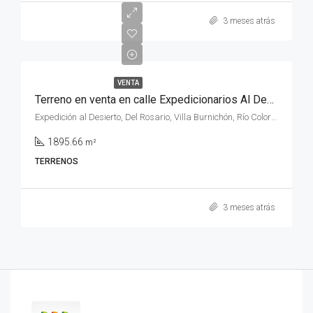
3 meses atrás
VENTA
Terreno en venta en calle Expedicionarios Al Desierto N° 325 (COSTA DE RIO) de la ciudad de Rio Colorado, provincia de Rio Negro.
Expedición al Desierto, Del Rosario, Villa Burnichón, Río Colorado, Municipio de Río Colorado, Departamento Pichi Mahuida, Río Negro, 8138, Argentina
1895.66
m²
TERRENOS
3 meses atrás