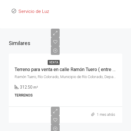
Servicio de Luz
Similares
VENTA
Terreno para venta en calle Ramón Tuero ( entre calle Castelli y calle Castello ) Sección Quintas , de la ciudad de Rio Colorado, Rio Negro.
Ramón Tuero, Río Colorado, Municipio de Río Colorado, Departamento Pichi Mahuida, Río Negro, 8138, Argentina
312.50
m²
TERRENOS
1 mes atrás