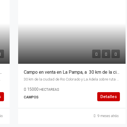
Arroyo Verde, límite provincia del Chubut y Rio Negro.
Campo en venta en La Pampa, a 30 km de la ciudad de Rio Colorado y La Adela sobre ruta provincial N° 9 llegando a la misma por ruta provincial N° 34
.
30 km de la ciudad de Rio Colorado y La Adela sobre ruta provincial N° 9
15000
HECTAREAS
s
Detalles
CAMPOS
ás
9 meses atrás